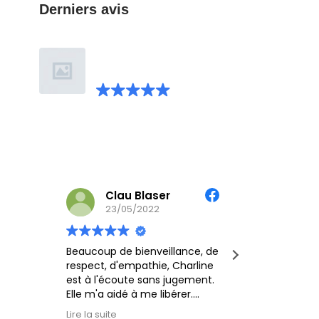
Derniers avis
Charline Perret
magnétisme
22 avis Facebook
Écrire un avis
Clau Blaser
Cé
23/05/2022
18/
Beaucoup de bienveillance, de
Charline e
respect, d'empathie, Charline
amie avec l
est à l'écoute sans jugement.
aidée plusi
Elle m'a aidé à me libérer.
soins sur 
un grand merci 💚🙏
même à moi
Lire la suite
Lire la suite