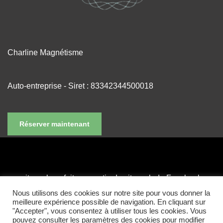
Charline Magnétisme
Auto-entreprise - Siret : 83342344500018
Réserver maintenant
ce site web ne fait pas partie du site web de Facebook ou
de Facebook Inc. et n'est en aucun cas soutenu par
Nous utilisons des cookies sur notre site pour vous donner la
meilleure expérience possible de navigation. En cliquant sur
Facebook. FACEBOOK est une marque de FACEBOOK,
"Accepter", vous consentez à utiliser tous les cookies. Vous
Inc.
pouvez consulter les paramètres des cookies pour modifier