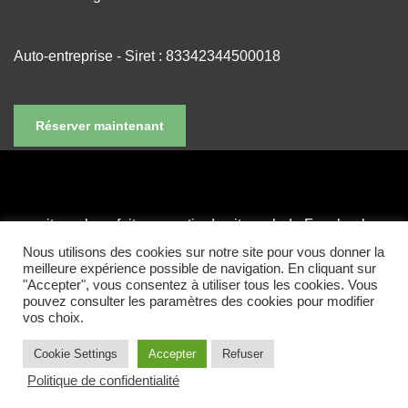
Auto-entreprise - Siret : 83342344500018
Réserver maintenant
ce site web ne fait pas partie du site web de Facebook ou
de Facebook Inc. et n'est en aucun cas soutenu par
Nous utilisons des cookies sur notre site pour vous donner la
meilleure expérience possible de navigation. En cliquant sur
Facebook. FACEBOOK est une marque de FACEBOOK,
"Accepter", vous consentez à utiliser tous les cookies. Vous
Inc.
pouvez consulter les paramètres des cookies pour modifier
vos choix.
Cookie Settings
Accepter
Refuser
Politique de confidentialité
Neve
| Propulsé par
WordPress