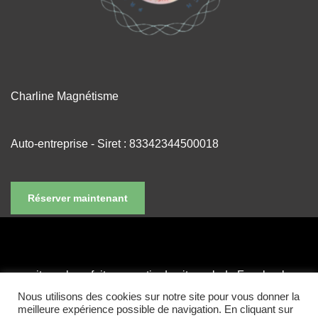
Charline Magnétisme
Auto-entreprise - Siret : 83342344500018
Réserver maintenant
ce site web ne fait pas partie du site web de Facebook ou
de Facebook Inc. et n'est en aucun cas soutenu par
Nous utilisons des cookies sur notre site pour vous donner la
meilleure expérience possible de navigation. En cliquant sur
Facebook. FACEBOOK est une marque de FACEBOOK,