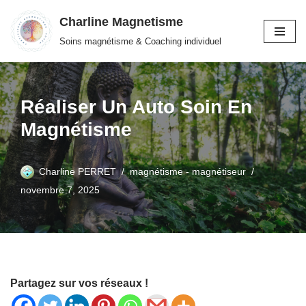
Charline Magnetisme
Aller
Soins magnétisme & Coaching individuel
au
contenu
Réaliser Un Auto Soin En
Magnétisme
Charline PERRET
magnétisme - magnétiseur
novembre 7, 2025
Partagez sur vos réseaux !